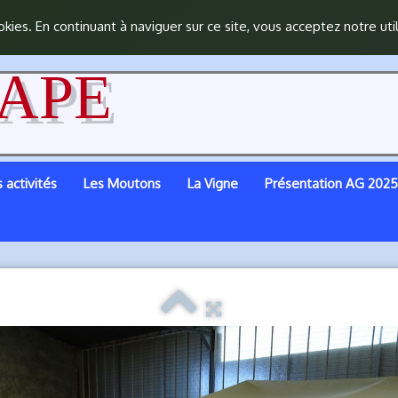
okies. En continuant à naviguer sur ce site, vous acceptez notre uti
APE
 activités
Les Moutons
La Vigne
Présentation AG 2025